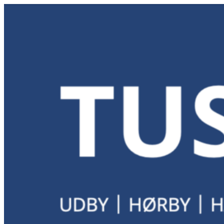
Videre
til
indhold