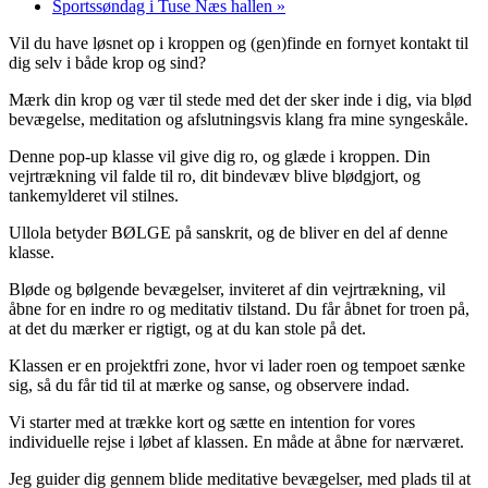
Sportssøndag i Tuse Næs hallen
»
Vil du have løsnet op i kroppen og (gen)finde en fornyet kontakt til
dig selv i både krop og sind?
Mærk din krop og vær til stede med det der sker inde i dig, via blød
bevægelse, meditation og afslutningsvis klang fra mine syngeskåle.
Denne pop-up klasse vil give dig ro, og glæde i kroppen. Din
vejrtrækning vil falde til ro, dit bindevæv blive blødgjort, og
tankemylderet vil stilnes.
Ullola betyder BØLGE på sanskrit, og de bliver en del af denne
klasse.
Bløde og bølgende bevægelser, inviteret af din vejrtrækning, vil
åbne for en indre ro og meditativ tilstand. Du får åbnet for troen på,
at det du mærker er rigtigt, og at du kan stole på det.
Klassen er en projektfri zone, hvor vi lader roen og tempoet sænke
sig, så du får tid til at mærke og sanse, og observere indad.
Vi starter med at trække kort og sætte en intention for vores
individuelle rejse i løbet af klassen. En måde at åbne for nærværet.
Jeg guider dig gennem blide meditative bevægelser, med plads til at