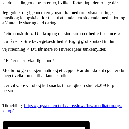
lande i stillingerne og mærker, hvilken fortælling, der er lige dér.
Jeg guider dig igennem en yoganidra med ord, visualiseringer,
musik og klangskåle, for til slut at lande i en siddende meditation og
afsluttende sharing and caring.
Dette opnår du:⭐ Din krop og dit sind kommer bedre i balance.⭐
Du får en større bevægelsesfrihed.⭐ Rigtig god kontakt til din
vejrtrækning.⭐ Du får mere ro i hverdagens tankemylder.
DET er en selvkærlig stund!
Medbring gerne egen måtte og et tæppe. Har du ikke dit eget, er du
meget velkommen til at låne i studiet.
Der vil være vand og lidt snacks til rådighed i studiet.299 kr pr
person
Tilmelding:
https://yogaatelieret.dk/vare/slow-flow-meditation-og-
klang/