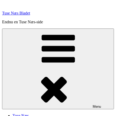
Videre
til
Tuse Næs Bladet
indhold
Endnu en Tuse Næs-side
Menu
Tuse Næs