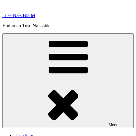
Videre
til
Tuse Næs Bladet
indhold
Endnu en Tuse Næs-side
Menu
Tuse Næs