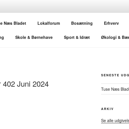
 BLADET
e Næs Bladet
Lokalforum
Bosætning
Erhverv
ng
Skole & Børnehave
Sport & Idræt
Økologi & Bæ
SENESTE UDG
 402 Juni 2024
Tuse Næs Blade
ARKIV
Se alle udgivel