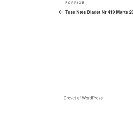
Indlægsnavigation
Forrige
FORRIGE
indlæg
Tuse Næs Bladet Nr 419 Marts 2
Drevet af WordPress