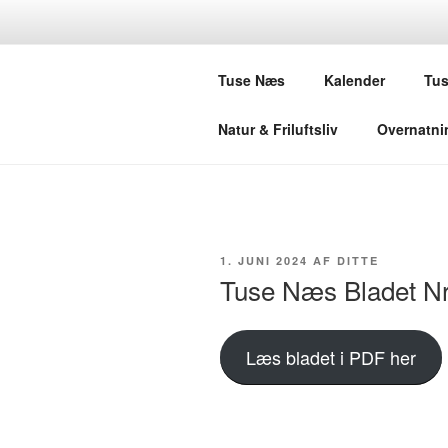
Videre
til
TUSE NÆS
indhold
Tuse Næs
Kalender
Tus
Endnu en Tuse Næs-side
Natur & Friluftsliv
Overnatni
UDGIVET
1. JUNI 2024
AF
DITTE
DEN
Tuse Næs Bladet Nr
Læs bladet i PDF her