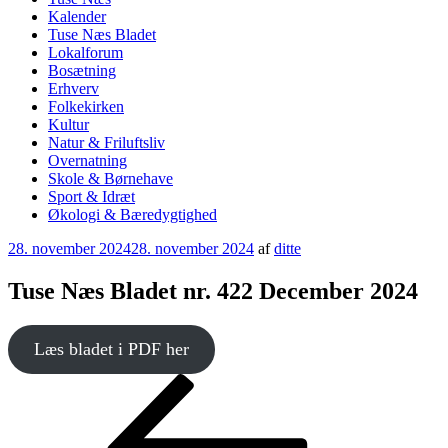
Kalender
Tuse Næs Bladet
Lokalforum
Bosætning
Erhverv
Folkekirken
Kultur
Natur & Friluftsliv
Overnatning
Skole & Børnehave
Sport & Idræt
Økologi & Bæredygtighed
Udgivet
28. november 2024
28. november 2024
af
ditte
den
Tuse Næs Bladet nr. 422 December 2024
Læs bladet i PDF her
Indlægsnavigation
Forrige
indlæg