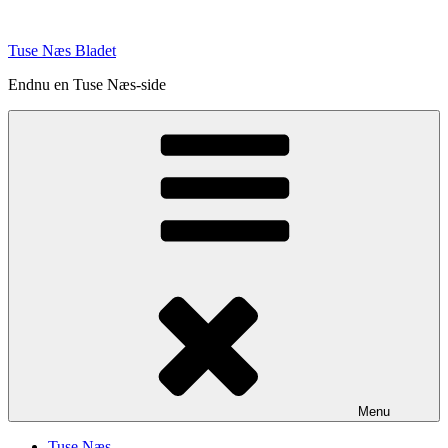
Videre
til
Tuse Næs Bladet
indhold
Endnu en Tuse Næs-side
Menu
Tuse Næs